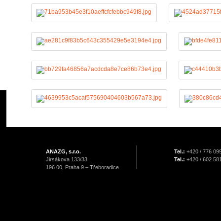
ANAZG, s.r.o.
Tel.:
+420 / 776 09
Jirsákova 133/33
Tel.:
+420 / 602 58
196 00, Praha 9 – Třeboradice